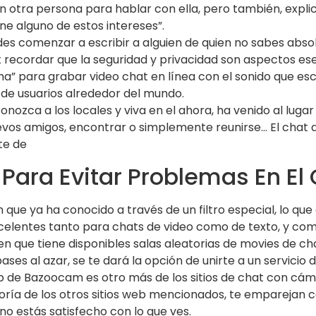
tra persona para hablar con ella, pero también, explica
ne alguno de estos intereses”.
es comenzar a escribir a alguien de quien no sabes abs
t recordar que la seguridad y privacidad son aspectos ese
ema” para grabar video chat en línea con el sonido que es
 de usuarios alrededor del mundo.
Conozca a los locales y viva en el ahora, ha venido al lug
os amigos, encontrar o simplemente reunirse… El chat de
te de
Para Evitar Problemas En El
que ya ha conocido a través de un filtro especial, lo qu
celentes tanto para chats de video como de texto, y com
n que tiene disponibles salas aleatorias de movies de cha
es al azar, se te dará la opción de unirte a un servicio d
 de Bazoocam es otro más de los sitios de chat con cám
ría de los otros sitios web mencionados, te emparejan co
 no estás satisfecho con lo que ves.