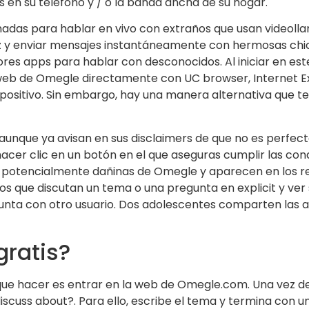
s en su teléfono y / o la banda ancha de su hogar.
lamadas para hablar en vivo con extraños que usan videol
voz y enviar mensajes instantáneamente con hermosas ch
jores apps para hablar con desconocidos. Al iniciar en e
itio web de Omegle directamente con UC browser, Internet
spositivo. Sin embargo, hay una manera alternativa que te
unque ya avisan en sus disclaimers de que no es perfecta
acer clic en un botón en el que aseguras cumplir las con
 potencialmente dañinas de Omegle y aparecen en los re
os que discutan un tema o una pregunta en explicit y ver 
regunta con otro usuario. Dos adolescentes comparten las
ratis?
 que hacer es entrar en la web de Omegle.com. Una vez den
cuss about?. Para ello, escribe el tema y termina con un