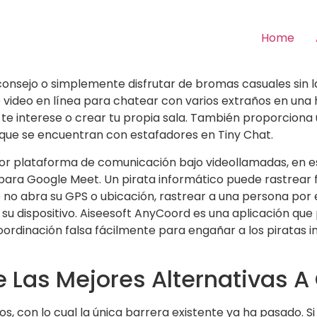
Home
consejo o simplemente disfrutar de bromas casuales sin la
 video en línea para chatear con varios extraños en una 
e te interese o crear tu propia sala. También proporcion
que se encuentran con estafadores en Tiny Chat.
jor plataforma de comunicación bajo videollamadas, en esp
a para Google Meet. Un pirata informático puede rastrea
e no abra su GPS o ubicación, rastrear a una persona por e
su dispositivo. Aiseesoft AnyCoord es una aplicación que 
coordinación falsa fácilmente para engañar a los piratas 
e Las Mejores Alternativas 
s, con lo cual la única barrera existente ya ha pasado. 