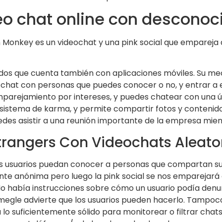
deo chat online con desconoc
n Monkey es un videochat y una pink social que emparej
os que cuenta también con aplicaciones móviles. Su me
de chat con personas que puedes conocer o no, y entrar a 
mparejamiento por intereses, y puedes chatear con una ún
sistema de karma, y permite compartir fotos y contenido m
uedes asistir a una reunión importante de la empresa mien
trangers Con Videochats Aleato
os usuarios puedan conocer a personas que compartan su
e anónima pero luego la pink social se nos emparejará c
o había instrucciones sobre cómo un usuario podía denunc
megle advierte que los usuarios pueden hacerlo. Tampoc
o suficientemente sólido para monitorear o filtrar chats 