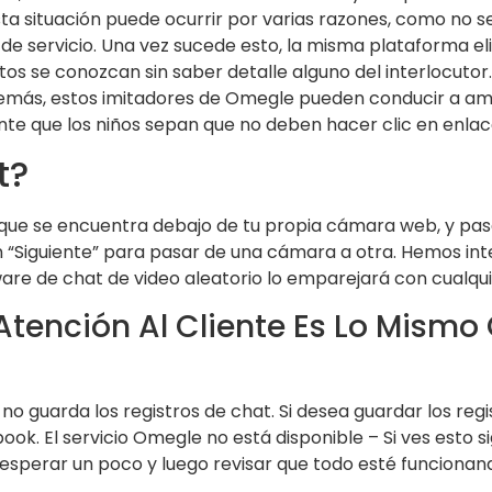
a situación puede ocurrir por varias razones, como no se
de servicio. Una vez sucede esto, la misma plataforma eli
stos se conozcan sin saber detalle alguno del interlocutor
 Además, estos imitadores de Omegle pueden conducir a a
ante que los niños sepan que no deben hacer clic en enla
t?
, que se encuentra debajo de tu propia cámara web, y p
n “Siguiente” para pasar de una cámara a otra. Hemos int
are de chat de video aleatorio lo emparejará con cualqu
 Atención Al Cliente Es Lo Mismo 
 guarda los registros de chat. Si desea guardar los regis
. El servicio Omegle no está disponible – Si ves esto sig
esperar un poco y luego revisar que todo esté funciona