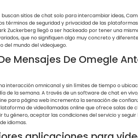
 buscan sitios de chat solo para intercambiar ideas, CamSu
os términos de seguridad y privacidad de las plataformas,
rk Zuckerberg llegó a ser hackeado por tener una misma 
ariados, que no signifiquen algo muy concreto y diferente
o del mundo del videojuego.
l De Mensajes De Omegle An
a interacción omnicanal y sin límites de tiempo o ubicaci
 día de la semana. A través de un software de chat en viv
line para página web incrementa la sensación de confianza
lataforma de videollamadas online que ofrece salas de ch
 tu género, aceptar las condiciones del servicio y seguir 
 de idiomas.
jores aplicaciones para vi